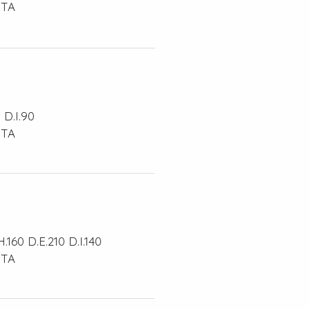
STA
 D.I.90
STA
160 D.E.210 D.I.140
STA