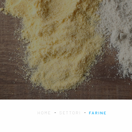
-
-
HOME
SETTORI
FARINE