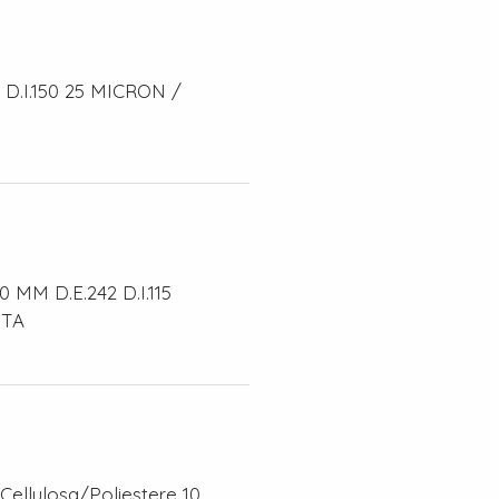
5 D.I.150 25 MICRON /
 MM D.E.242 D.I.115
STA
Cellulosa/Poliestere 10