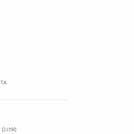
STA
 D.I.190