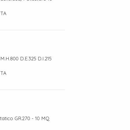
STA
M.H.800 D.E.325 D.I.215
STA
statico GR.270 - 10 MQ