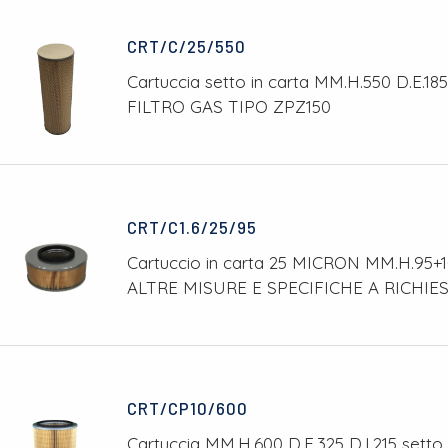
CRT/C/25/550
Cartuccia setto in carta MM.H.550 D.E.18
FILTRO GAS TIPO ZPZ150
CRT/C1.6/25/95
Cartuccio in carta 25 MICRON MM.H.95+10
ALTRE MISURE E SPECIFICHE A RICHIE
CRT/CP10/600
Cartuccia MM.H.600 D.E.325 D.I.215 setto 