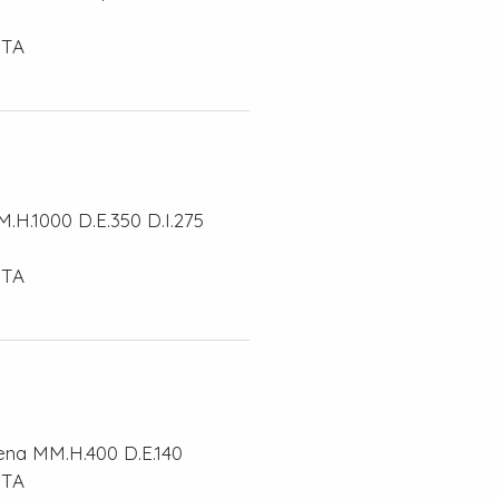
STA
.H.1000 D.E.350 D.I.275
STA
iena MM.H.400 D.E.140
STA