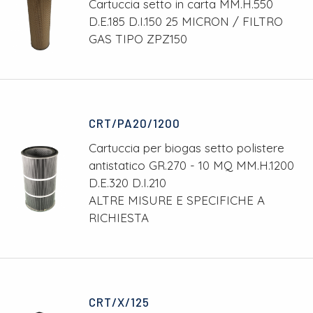
Cartuccia setto in carta MM.H.550
D.E.185 D.I.150 25 MICRON / FILTRO
GAS TIPO ZPZ150
CRT/PA20/1200
Cartuccia per biogas setto polistere
antistatico GR.270 - 10 MQ MM.H.1200
D.E.320 D.I.210
ALTRE MISURE E SPECIFICHE A
RICHIESTA
CRT/X/125