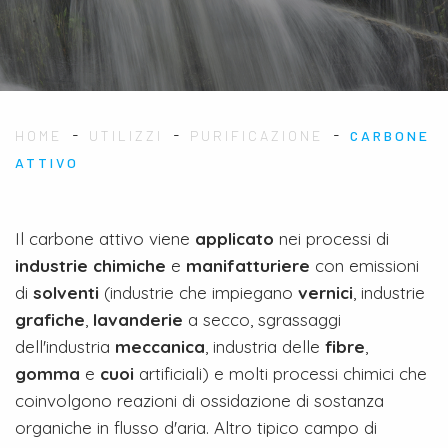
-
-
-
HOME
UTILIZZI
PURIFICAZIONE
CARBONE
ATTIVO
Il carbone attivo viene
applicato
nei processi di
industrie chimiche
e
manifatturiere
con emissioni
di
solventi
(industrie che impiegano
vernici
, industrie
grafiche
,
lavanderie
a secco, sgrassaggi
dell'industria
meccanica
, industria delle
fibre
,
gomma
e
cuoi
artificiali) e molti processi chimici che
coinvolgono reazioni di ossidazione di sostanza
organiche in flusso d'aria. Altro tipico campo di